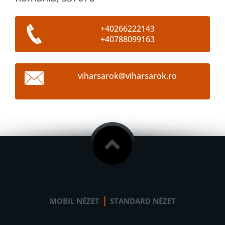
+40266222143
+40788099163
viharsar
ok@vihar
sarok.ro
|
MOBIL NÉZET
STANDARD NÉZET