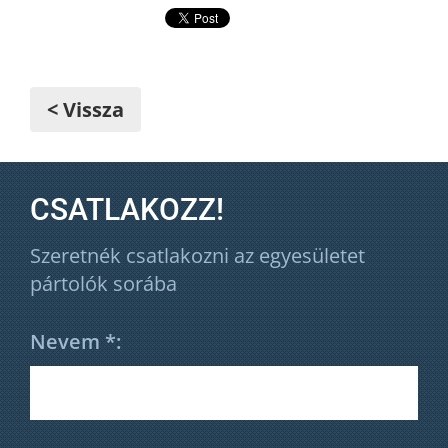
< Vissza
CSATLAKOZZ!
Szeretnék csatlakozni az egyesületet
pártolók sorába
Nevem *: