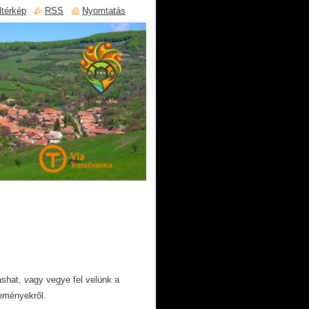
ltérkép
RSS
Nyomtatás
shat, vagy vegye fel velünk a
seményekről.