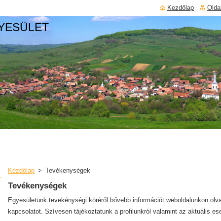
Kezdőlap
Olda
YESÜLET
Kezdőlap
>
Tevékenységek
Tevékenységek
Egyesületünk tevekénységi köréről bővebb információt weboldalunkon olva
kapcsolatot. Szívesen tájékoztatunk a profilunkról valamint az aktuális e