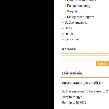
Bán Péter műfordító
Falugondnokság
Végvár
Meleg étel program
Székelymuzsna
Hírek
linkek
Kapcsolat
Keresés
Elérhetőség
VIHARSAROK EGYESÜLET
Székelymuzsna, Viharsarok u. 2
Hargita megye
Románia, 537076