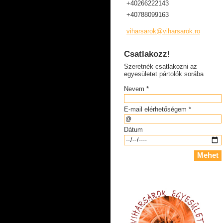
+40266222143
+40788099163
viharsar
ok@vihar
sarok.ro
Csatlakozz!
Szeretnék csatlakozni az
egyesületet pártolók sorába
Nevem *
E-mail elérhetőségem *
Dátum