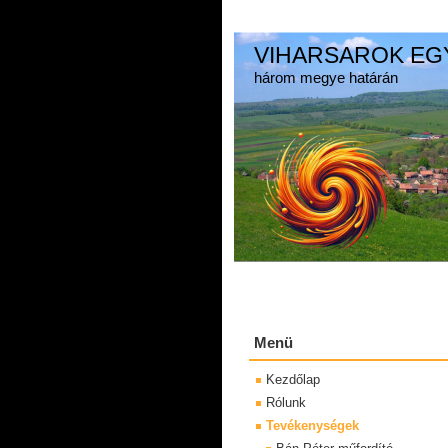
VIHARSAROK EG
három megye határán
Menü
Kezdőlap
Rólunk
Tevékenységek