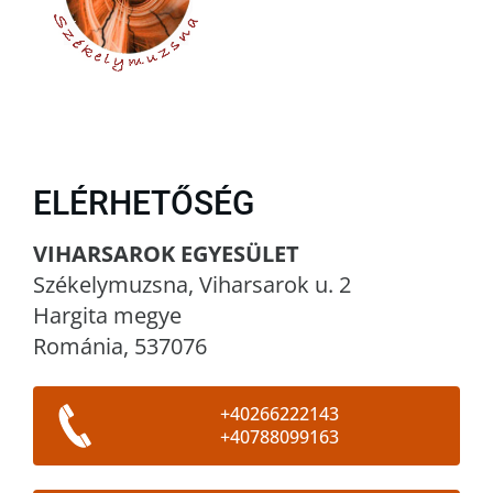
ELÉRHETŐSÉG
VIHARSAROK EGYESÜLET
Székelymuzsna, Viharsarok u. 2
Hargita megye
Románia, 537076
+40266222143
+40788099163